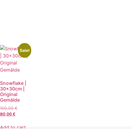
Sale!
Snowflake |
30x30cm |
Original
Gemälde
100,00
€
80,00
€
Add to cart