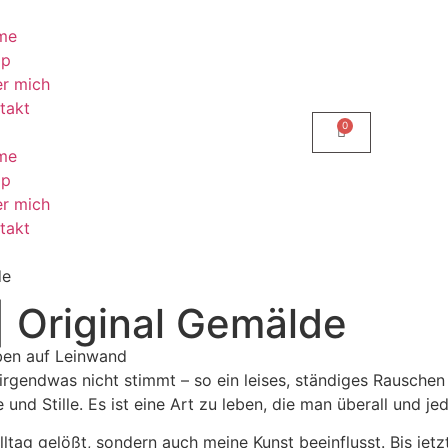
me
op
r mich
takt
me
op
r mich
takt
de
| Original Gemälde
rben auf Leinwand
ss irgendwas nicht stimmt – so ein leises, ständiges Rausch
 und Stille. Es ist eine Art zu leben, die man überall und je
ltag gelößt, sondern auch meine Kunst beeinflusst. Bis jetz